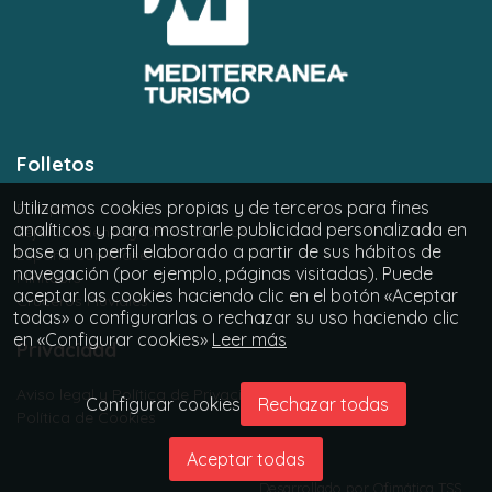
Folletos
Utilizamos cookies propias y de terceros para fines
Europa
analíticos y para mostrarle publicidad personalizada en
Lejano Oriente y Otras Culturas
base a un perfil elaborado a partir de sus hábitos de
España con Clase
navegación (por ejemplo, páginas visitadas). Puede
Minitours
aceptar las cookies haciendo clic en el botón «Aceptar
Cruceros Fluviales
todas» o configurarlas o rechazar su uso haciendo clic
en «Configurar cookies»
Leer más
Privacidad
Aviso legal y Política de Privacidad
Configurar cookies
Rechazar todas
Política de Cookies
Aceptar todas
Desarrollado por
Ofimática TSS