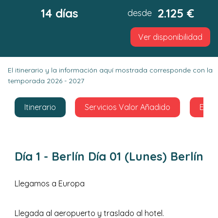
14 días
2.125 €
desde
Ver disponibilidad
El itinerario y la información aquí mostrada corresponde con la
temporada 2026 - 2027
Itinerario
Servicios Valor Añadido
El pr
Día 1
- Berlín
Día 01 (Lunes) Berlín
Llegamos a Europa
Llegada al aeropuerto y traslado al hotel.