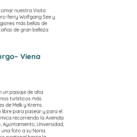
tomar nuestra Visita
ro-ferry Wolfgang See y
egiones más bellas de
tañas de gran belleza
burgo– Viena
 un paisaje de alta
inos turísticos más
es de Melk y Krems.
libre para pasear y para el
rámica recorriendo la Avenida
, Ayuntamiento, Universidad,
 una foto a su Noria.
ico peatonal hasta la