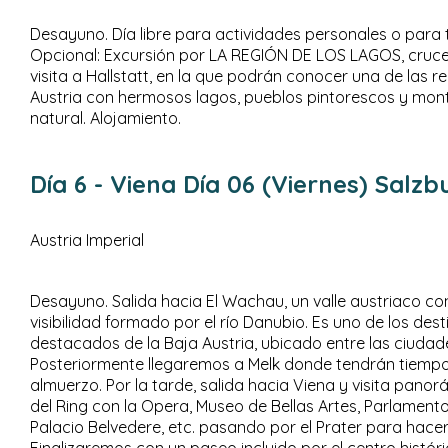
Desayuno. Día libre para actividades personales o para 
Opcional: Excursión por LA REGIÓN DE LOS LAGOS, cruce
visita a Hallstatt, en la que podrán conocer una de las r
Austria con hermosos lagos, pueblos pintorescos y mon
natural. Alojamiento.
Día 6
- Viena
Día 06 (Viernes) Salz
Austria Imperial
Desayuno. Salida hacia El Wachau, un valle austriaco con
visibilidad formado por el río Danubio. Es uno de los dest
destacados de la Baja Austria, ubicado entre las ciudad
Posteriormente llegaremos a Melk donde tendrán tiempo 
almuerzo. Por la tarde, salida hacia Viena y visita pano
del Ring con la Opera, Museo de Bellas Artes, Parlamento
Palacio Belvedere, etc. pasando por el Prater para hacer
Finalizaremos con un paseo incluido por el centro histór