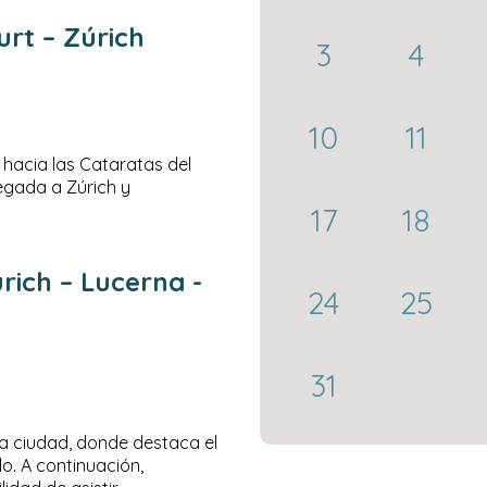
urt – Zúrich
3
4
10
11
 hacia las Cataratas del
egada a Zúrich y
17
18
rich – Lucerna -
24
25
31
la ciudad, donde destaca el
do. A continuación,