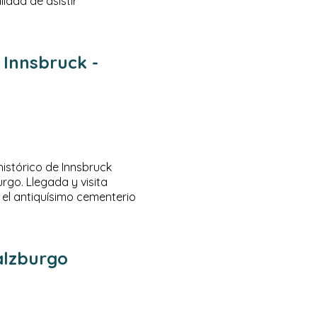
idad de asistir
 Innsbruck -
istórico de Innsbruck
rgo. Llegada y visita
 el antiquísimo cementerio
alzburgo